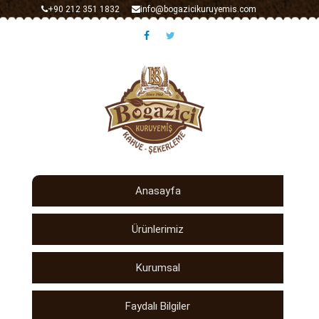
+90 212 351 1832
info@bogazicikuruyemis.com
Anasayfa
Ürünlerimiz
Kurumsal
Faydalı Bilgiler