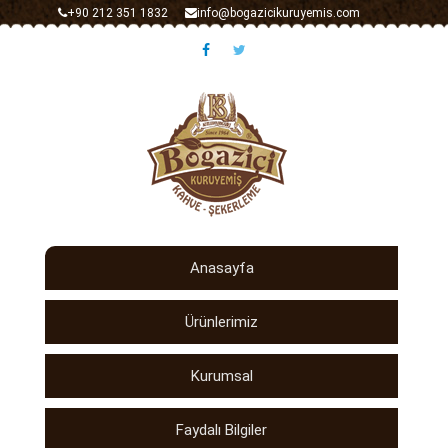
+90 212 351 1832
info@bogazicikuruyemis.com
Anasayfa
Ürünlerimiz
Kurumsal
Faydalı Bilgiler