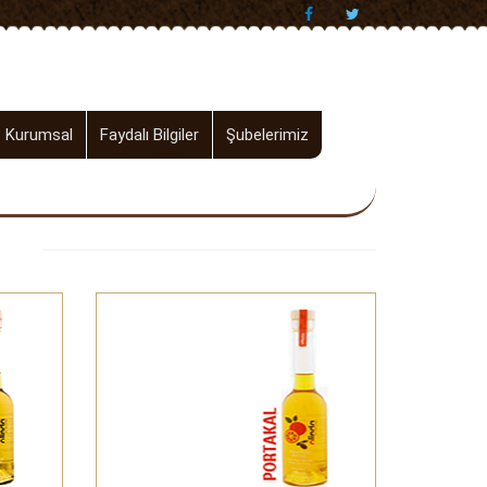
Kurumsal
Faydalı Bilgiler
Şubelerimiz
00.00 TL
ı
Portakal Çeşnili
Şipariş Ver