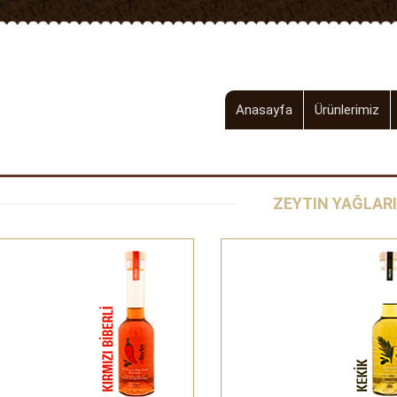
Anasayfa
Ürünlerimiz
00.00 TL
00.00 TL
Biber Çeşnili Zeytinyağı
Kekik Çeşnili Zeytinyağ
Şipariş Ver
ZEYTIN YAĞLARI
Şipariş Ver